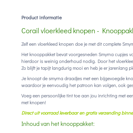
Product informatie
Corail vloerkleed knopen - Knooppak
Zelf een vloerkleed knopen doe je met dit complete Sm
Het knooppakket bevat voorgesneden Smyrna cupjes van 
hierdoor is weinig onderhoud nodig. Door het vloerkleed
Zo blijft je tapijt langdurig mooi en heb je er jarenlang pl
Je knoopt de smyrna draadjes met een bijgevoegde kno
waardoor je eenvoudig het patroon kan volgen, ook ges
Voeg een persoonlijke tint toe aan jou inrichting met
met knopen!
Direct uit voorraad leverbaar en gratis verzending bin
Inhoud van het knooppakket: