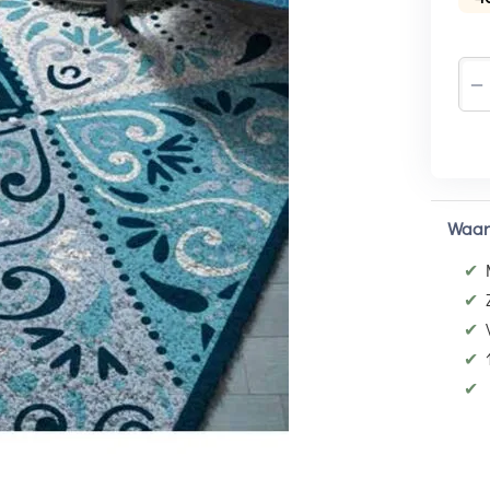
−
Waar
✔
✔
✔
✔
✔