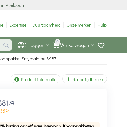
 in Apeldoorn
ie
Expertise
Duurzaamheid
Onze merken
Hulp
0
Inloggen
Winkelwagen
Knooppakket Smyrnalaine 3987
Product informatie
Benodigdheden
681
74
136
24
0% korting opheffingsuitverkoop Knooppakketten