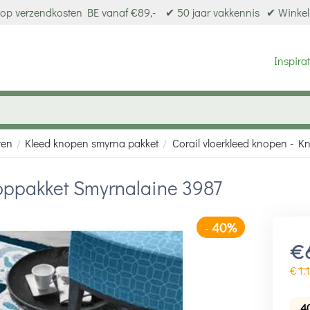
op verzendkosten BE vanaf €89,-
✔ 50 jaar vakkennis
✔ Winkel
Inspirat
ten
Kleed knopen smyrna pakket
Corail vloerkleed knopen - 
/
/
ooppakket Smyrnalaine 3987
40%
-
€
€
1.
4