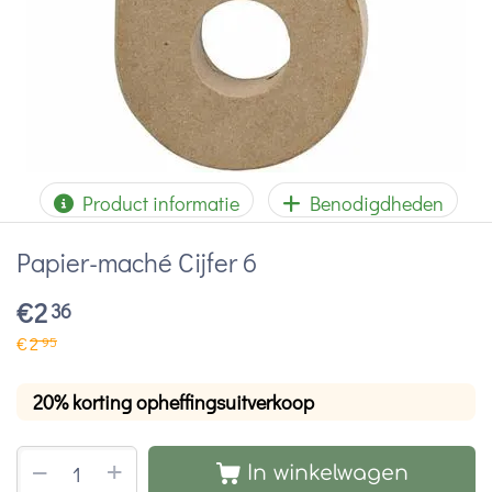
Product informatie
Benodigdheden
Papier-maché Cijfer 6
€
2
36
€
2
95
20% korting opheffingsuitverkoop
+
−
In winkelwagen