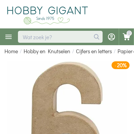
0
Home
/
Hobby en Knutselen
/
Cijfers en letters
/
Papier-
20%
-