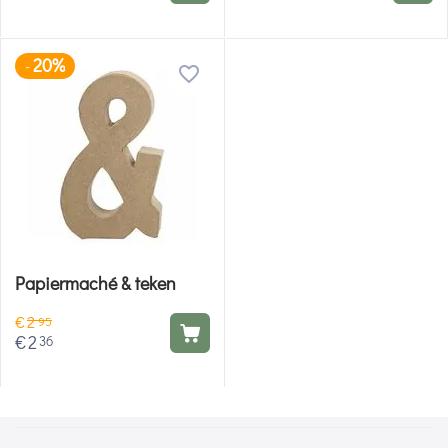
20%
-
Papiermaché & teken
€
2
95
€
2
36