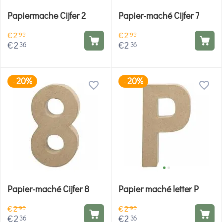
Papiermache Cijfer 2
Papier-maché Cijfer 7
€
2
€
2
95
95
€
2
€
2
36
36
20%
20%
-
-
Papier-maché Cijfer 8
Papier maché letter P
€
2
€
2
95
95
€
2
€
2
36
36