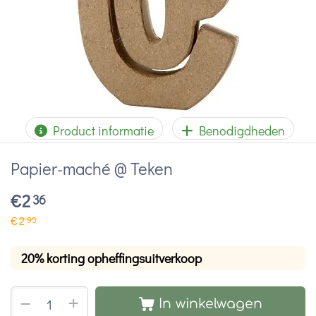
Product informatie
Benodigdheden
Papier-maché @ Teken
€
2
36
€
2
95
20% korting opheffingsuitverkoop
+
−
In winkelwagen