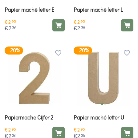
Papier maché letter E
Papier maché letter L
€
2
€
2
95
95
€
2
€
2
36
36
20%
20%
-
-
Papiermache Cijfer 2
Papier maché letter U
€
2
€
2
95
95
€
2
€
2
36
36