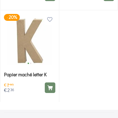
20%
-
Papier maché letter K
€
2
95
€
2
36