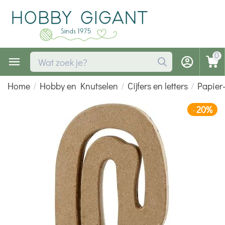
0
Home
/
Hobby en Knutselen
/
Cijfers en letters
/
Papier
20%
-