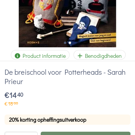
Product informatie
Benodigdheden
De breischool voor Potterheads - Sarah
Prieur
€
14
40
€
18
00
20% korting opheffingsuitverkoop