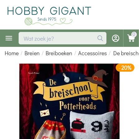
0
Home
/
Breien
/
Breiboeken
/
Accessoires
/
De breisch
20%
-