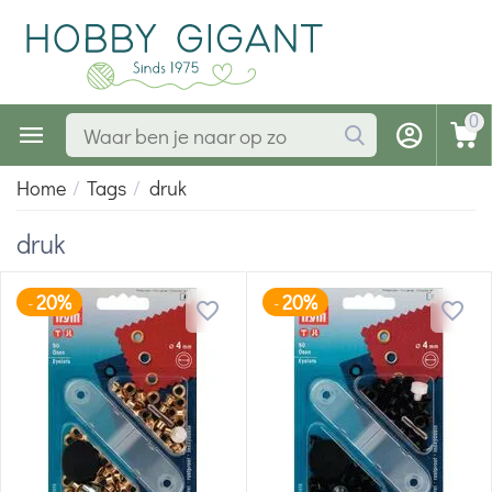
0
Home
/
Tags
/
druk
druk
20%
20%
-
-