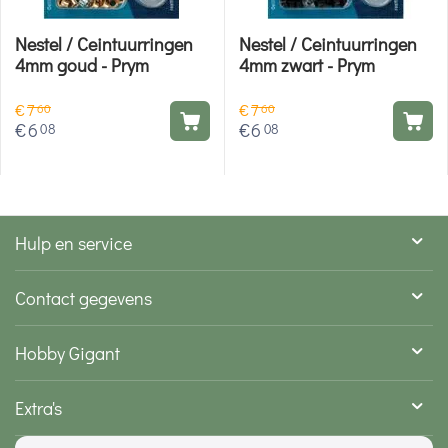
Nestel / Ceintuurringen
Nestel / Ceintuurringen
4mm goud - Prym
4mm zwart - Prym
€
7
€
7
60
60
€
6
€
6
08
08
Hulp en service
Contact gegevens
Hobby Gigant
Extra's