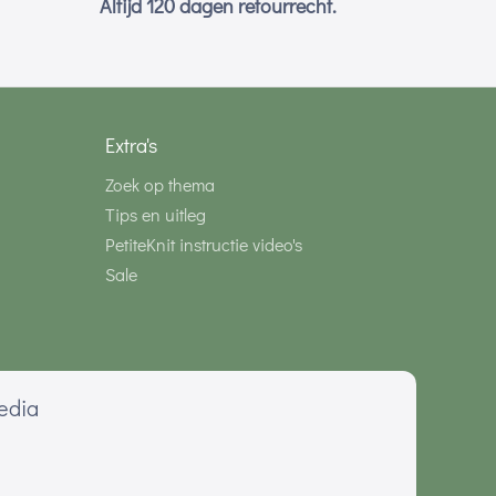
Altijd 120 dagen retourrecht.
Extra's
Zoek op thema
Tips en uitleg
PetiteKnit instructie video's
Sale
media