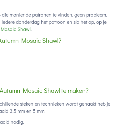
 op die manier de patronen te vinden, geen probleem.
edere donderdag het patroon en sla het op, op je
 Mosaic Shawl
.
L Autumn Mosaic Shawl?
L Autumn Mosaic Shawl te maken?
illende steken en technieken wordt gehaakt heb je
naald 3,5 mm en 5 mm.
aald nodig.