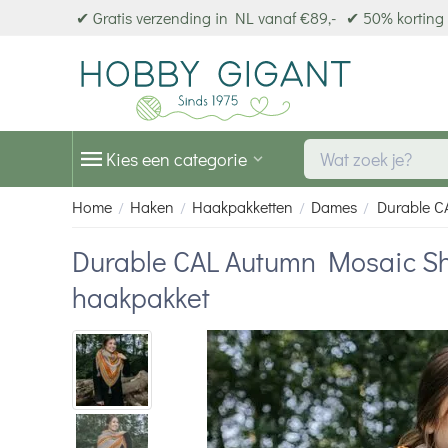
✔ Gratis verzending in NL vanaf €89,-
✔ 50% korting 
Kies een categorie
Home
Haken
Haakpakketten
Dames
Durable C
/
/
/
/
Durable CAL Autumn Mosaic Sh
haakpakket