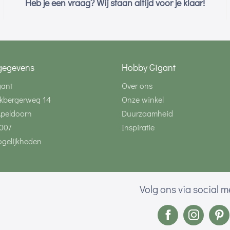
Heb je een vraag? Wij staan altijd voor je klaar!
gegevens
Hobby Gigant
gant
Over ons
kbergerweg 14
Onze winkel
Apeldoorn
Duurzaamheid
007
Inspiratie
gelijkheden
Volg ons via social 