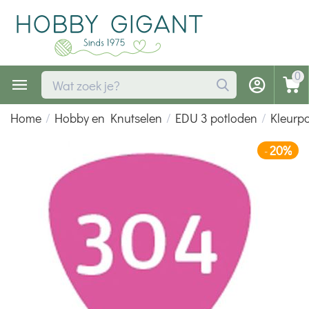
0
Home
/
Hobby en Knutselen
/
EDU 3 potloden
/
Kleurp
20%
-