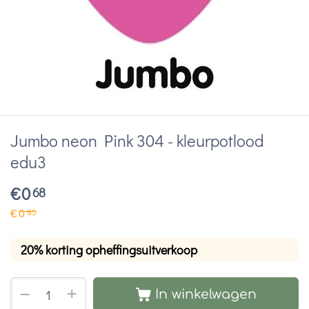
Jumbo neon Pink 304 - kleurpotlood
edu3
€
0
68
€
0
85
20% korting opheffingsuitverkoop
+
−
In winkelwagen