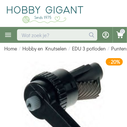
0
Home
/
Hobby en Knutselen
/
EDU 3 potloden
/
Puntens
20%
-