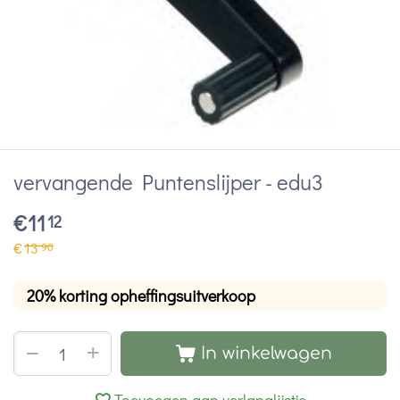
vervangende Puntenslijper - edu3
€
11
12
€
13
90
20% korting opheffingsuitverkoop
+
−
In winkelwagen