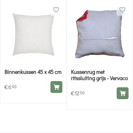
Binnenkussen 45 x 45 cm
Kussenrug met
ritssluiting grijs - Vervaco
€
6
90
€
12
50