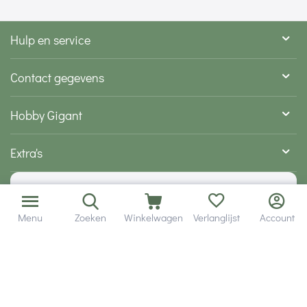
Hulp en service
Contact gegevens
Hobby Gigant
Extra's
Wij zijn bereikbaar via
Menu
Zoeken
Winkelwagen
Verlanglijst
Account
Volg ons via social media