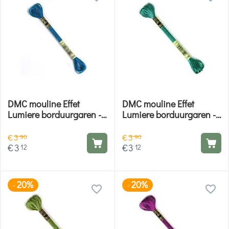
DMC mouline Effet
DMC mouline Effet
Lumiere borduurgaren -
Lumiere borduurgaren -
E3843
E3849
€
3
€
3
90
90
€
3
€
3
12
12
20%
20%
-
-