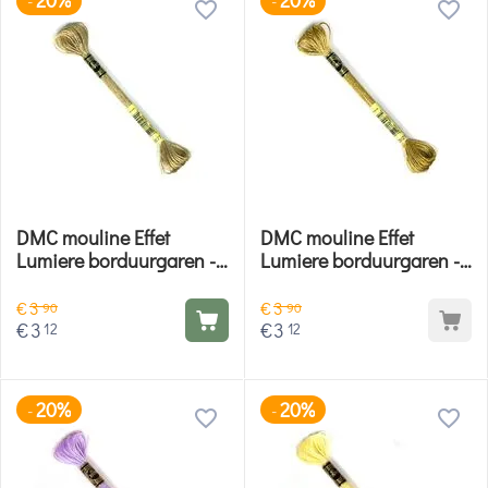
20%
20%
-
-
DMC mouline Effet
DMC mouline Effet
Lumiere borduurgaren -
Lumiere borduurgaren -
E677
E3821
€
3
€
3
90
90
€
3
€
3
12
12
20%
20%
-
-