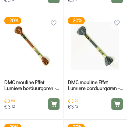
20%
20%
-
-
DMC mouline Effet
DMC mouline Effet
Lumiere borduurgaren -
Lumiere borduurgaren -
E301
E317
€
3
€
3
90
90
€
3
€
3
12
12