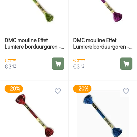
DMC mouline Effet
DMC mouline Effet
Lumiere borduurgaren -
Lumiere borduurgaren -
E703
E718
€
3
€
3
90
90
€
3
€
3
12
12
20%
20%
-
-