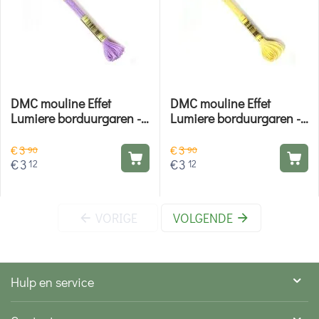
DMC mouline Effet
DMC mouline Effet
Lumiere borduurgaren -
Lumiere borduurgaren -
E211
E746
€
3
€
3
90
90
€
3
€
3
12
12
VORIGE
VOLGENDE
Hulp en service