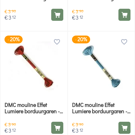
E155
E316
€
3
€
3
90
90
€
3
€
3
12
12
20%
20%
-
-
DMC mouline Effet
DMC mouline Effet
Lumiere borduurgaren -
Lumiere borduurgaren -
E321
E334
€
3
€
3
90
90
€
3
€
3
12
12