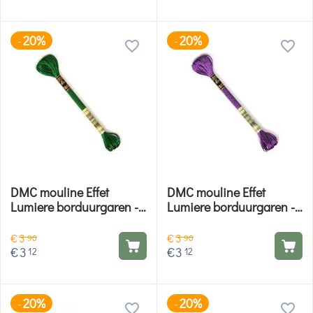
20%
20%
-
-
DMC mouline Effet
DMC mouline Effet
Lumiere borduurgaren -
Lumiere borduurgaren -
E699
E3837
€
3
€
3
90
90
€
3
€
3
12
12
20%
20%
-
-