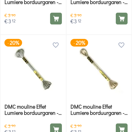
Lumiere borduurgaren -
Lumiere borduurgaren -
E436
E3685
€
3
€
3
90
90
€
3
€
3
12
12
20%
20%
-
-
DMC mouline Effet
DMC mouline Effet
Lumiere borduurgaren -
Lumiere borduurgaren -
E415
E168
€
3
€
3
90
90
€
3
€
3
12
12