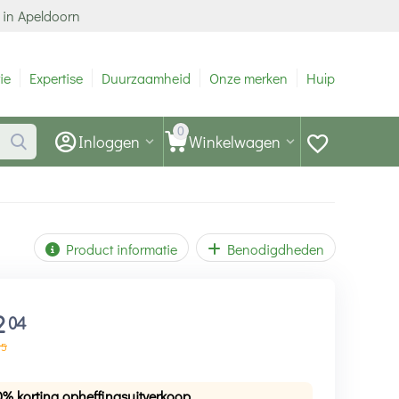
 in Apeldoorn
ie
Expertise
Duurzaamheid
Onze merken
Hulp
0
Inloggen
Winkelwagen
Product informatie
Benodigdheden
2
04
55
0% korting opheffingsuitverkoop