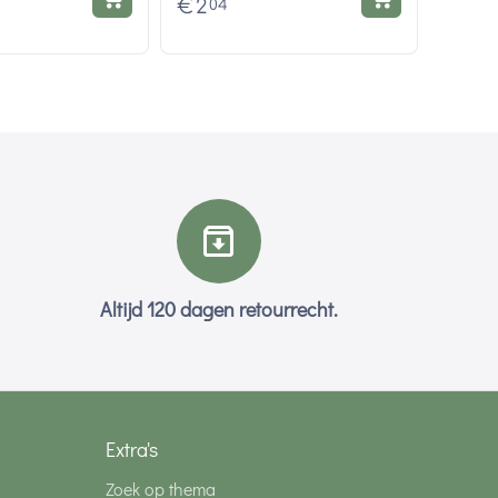
€
2
04
Altijd 120 dagen retourrecht.
Extra's
Zoek op thema