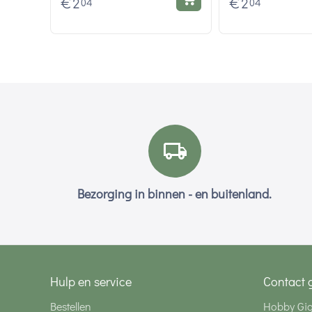
€
2
€
2
04
04
Bezorging in binnen - en buitenland.
Hulp en service
Contact 
Bestellen
Hobby Gi