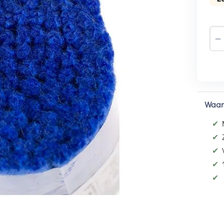
−
Waar
✔
✔
✔
✔
✔