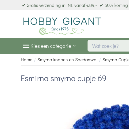
✔ Gratis verzending in NL vanaf €89,-
✔ 50% korting 
Kies een categorie
Home
Smyrna knopen en Soedanwol
Smyrna Cupj
/
/
Esmirna smyrna cupje 69