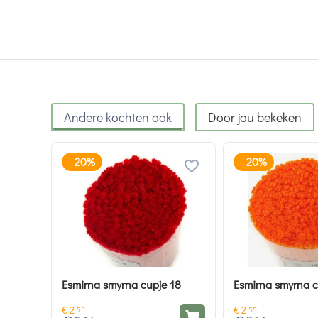
Andere kochten ook
Door jou bekeken
20%
20%
-
-
Esmirna smyrna cupje 18
Esmirna smyrna c
€
2
€
2
55
55