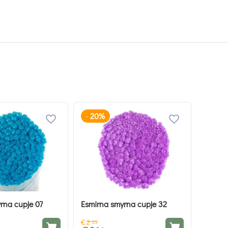
20%
-
rna cupje 07
Esmirna smyrna cupje 32
€
2
55