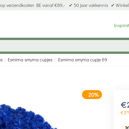
op verzendkosten BE vanaf €89,-
✔ 50 jaar vakkennis
✔ Winkel
Inspirat
es
Esmirna smyrna cupjes
Esmirna smyrna cupje 69
/
/
20%
-
€
€
2
2