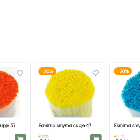
20%
20%
-
-
upje 57
Esmirna smyrna cupje 47
Esmirna smy
€
2
€
2
55
55