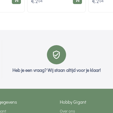
€
2
€
2
04
04
Heb je een vraag? Wij staan altijd voor je klaar!
gegevens
Hobby Gigant
gant
Over ons