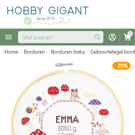
0
Home
/
Borduren
/
Borduren baby
/
Geboortetegel bor
20%
-