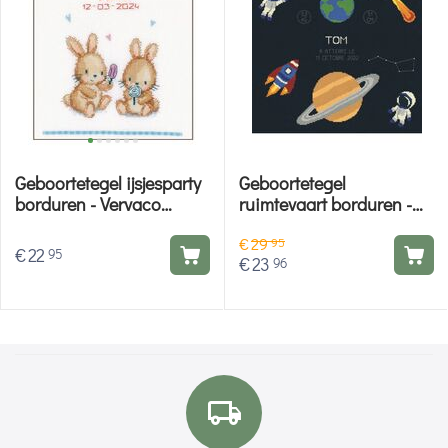
Geboortetegel ijsjesparty
Geboortetegel
borduren - Vervaco
ruimtevaart borduren -
borduurpakket
Princesse kruissteek
€
29
borduurpakket
95
€
22
95
€
23
96