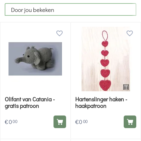
Door jou bekeken
Olifant van Catania -
Hartenslinger haken -
gratis patroon
haakpatroon
€
0
€
0
00
00