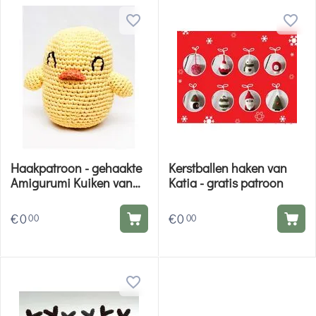
Haakpatroon - gehaakte
Kerstballen haken van
Amigurumi Kuiken van
Katia - gratis patroon
Washi Katia - gratis
patroon
€
0
€
0
00
00