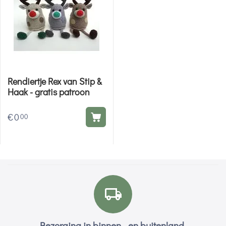
Rendiertje Rex van Stip &
Haak - gratis patroon
€
0
00
Bezorging in binnen - en buitenland.