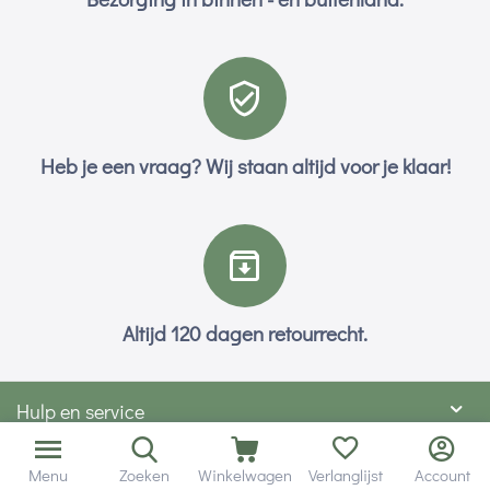
Heb je een vraag? Wij staan altijd voor je klaar!
Altijd 120 dagen retourrecht.
Hulp en service
Contact gegevens
Menu
Zoeken
Winkelwagen
Verlanglijst
Account