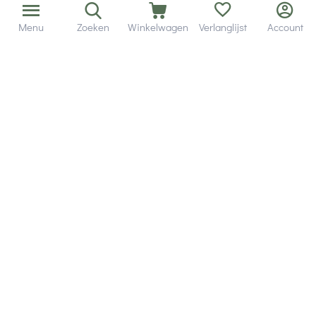
Menu
Zoeken
Winkelwagen
Verlanglijst
Account
Bezorging in binnen - en buitenland.
Heb je een vraag? Wij staan altijd voor je klaar!
Altijd 120 dagen retourrecht.