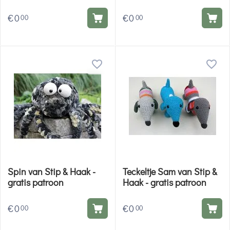
Katia - gratis patroon
€
0
€
0
00
00
Spin van Stip & Haak -
Teckeltje Sam van Stip &
gratis patroon
Haak - gratis patroon
€
0
€
0
00
00