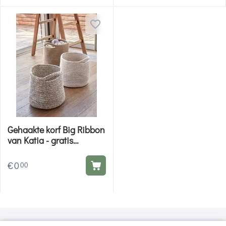
Gehaakte korf Big Ribbon
van Katia - gratis
patroon
€
0
00