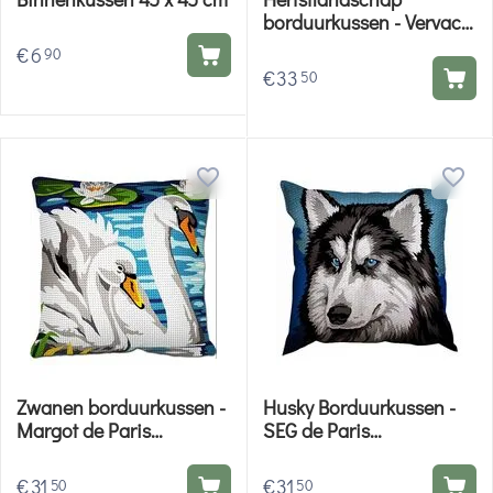
borduurkussen - Vervaco
borduurpakket
€
6
90
€
33
50
Zwanen borduurkussen -
Husky Borduurkussen -
Margot de Paris
SEG de Paris
borduurpakket
borduurpakket
€
31
€
31
50
50