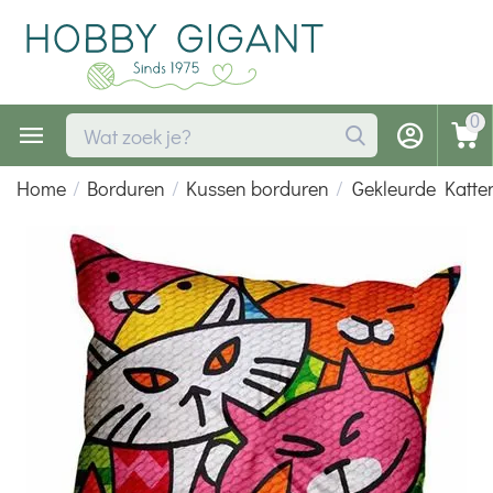
0
Home
/
Borduren
/
Kussen borduren
/
Gekleurde Katte