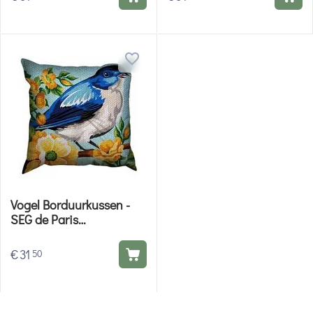
Vogel Borduurkussen -
SEG de Paris
borduurpakket
€
31
50