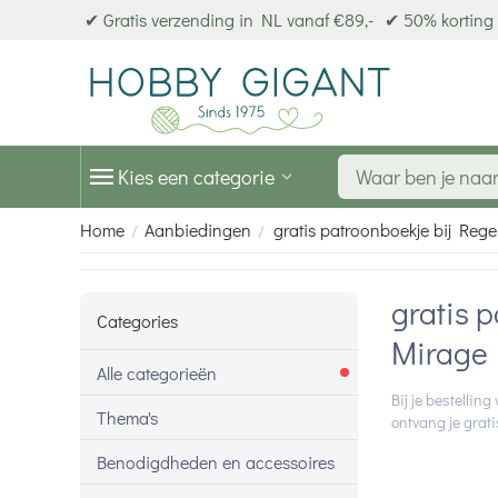
✔ Gratis verzending in NL vanaf €89,-
✔ 50% korting 
Kies een categorie
Home
Aanbiedingen
gratis patroonboekje bij Re
/
/
gratis 
Categories
Mirage
Alle categorieën
Bij je bestelli
Thema's
ontvang je grati
Benodigdheden en accessoires