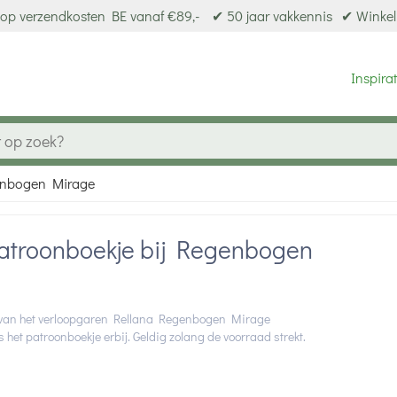
op verzendkosten BE vanaf €89,-
✔ 50 jaar vakkennis
✔ Winkel
Inspirat
genbogen Mirage
patroonboekje bij Regenbogen
ng van het verloopgaren Rellana Regenbogen Mirage
s het patroonboekje erbij. Geldig zolang de voorraad strekt.