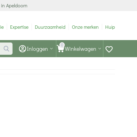
 in Apeldoorn
ie
Expertise
Duurzaamheid
Onze merken
Hulp
0
Inloggen
Winkelwagen