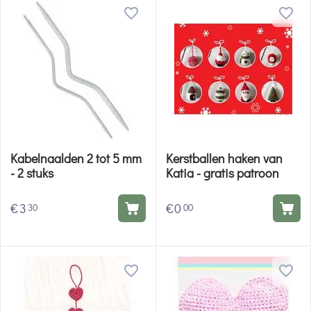
Kabelnaalden 2 tot 5 mm
Kerstballen haken van
- 2 stuks
Katia - gratis patroon
€
3
€
0
30
00