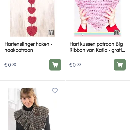
Hartenslinger haken -
Hart kussen patroon Big
haakpatroon
Ribbon van Katia - gratis
patroon
€
0
€
0
00
00