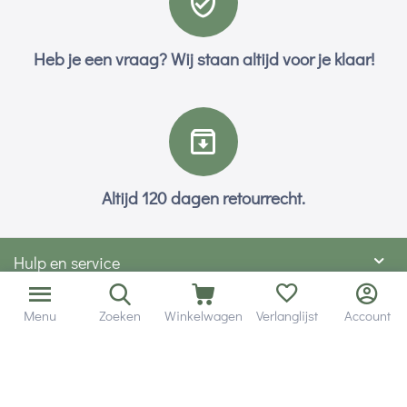
Heb je een vraag? Wij staan altijd voor je klaar!
Altijd 120 dagen retourrecht.
Hulp en service
Contact gegevens
Menu
Zoeken
Winkelwagen
Verlanglijst
Account
Hobby Gigant