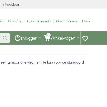
 in Apeldoorn
ie
Expertise
Duurzaamheid
Onze merken
Hulp
0
Inloggen
Winkelwagen
om een armband te vlechten. Je kan voor de standaard