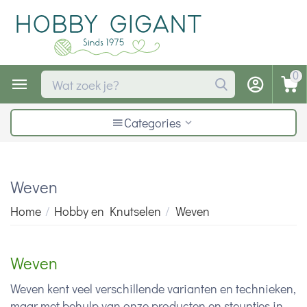
0
Categories
Weven
Home
/
Hobby en Knutselen
/
Weven
Weven
Weven kent veel verschillende varianten en technieken,
maar met behulp van onze producten en steuntjes in