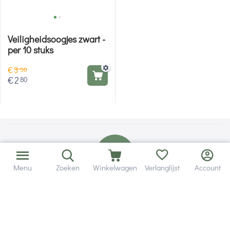
Veiligheidsoogjes zwart -
per 10 stuks
€
3
50
€
2
80
Menu
Zoeken
Winkelwagen
Verlanglijst
Account
Bezorging in binnen - en buitenland.