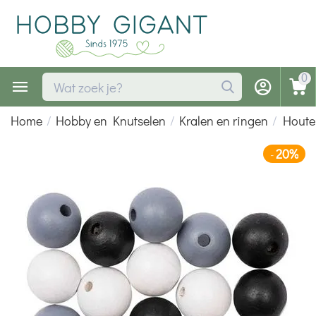
0
Home
/
Hobby en Knutselen
/
Kralen en ringen
/
Houten
20%
-