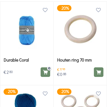
20%
-
Durable Coral
Houten ring 70 mm
€
1
10
€
2
80
€
0
88
20%
20%
-
-