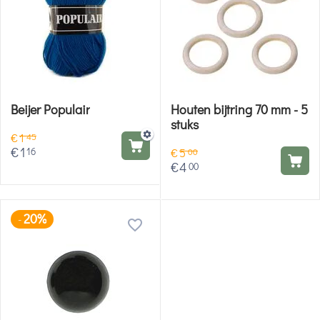
Beijer Populair
Houten bijtring 70 mm - 5
stuks
€
1
45
€
1
16
€
5
00
€
4
00
20%
-