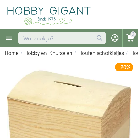
0
Home
/
Hobby en Knutselen
/
Houten schatkistjes
/
Hou
20%
-