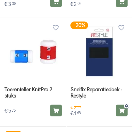
€
3
€
2
08
92
20%
-
Toerenteller KnitPro 2
Snelfix Reparatiedoek -
stuks
Restyle
€
2
10
€
5
75
€
1
68