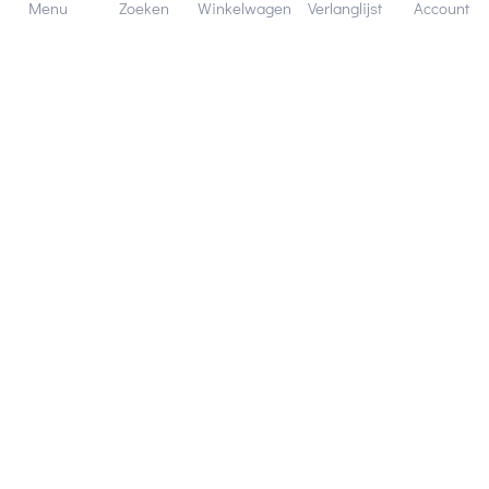
Menu
Zoeken
Winkelwagen
Verlanglijst
Account
Bezorging in binnen - en buitenland.
Heb je een vraag? Wij staan altijd voor je klaar!
Altijd 120 dagen retourrecht.
Hulp en service