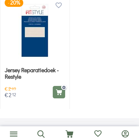
20%
-
Jersey Reparatiedoek -
Restyle
€
2
65
€
2
12