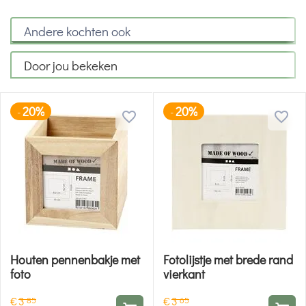
Andere kochten ook
Door jou bekeken
20%
20%
-
-
Houten pennenbakje met
Fotolijstje met brede rand
foto
vierkant
€
3
€
3
85
65