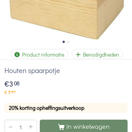
Product informatie
Benodigdheden
Houten spaarpotje
€
3
08
€
3
85
20% korting opheffingsuitverkoop
+
−
In winkelwagen