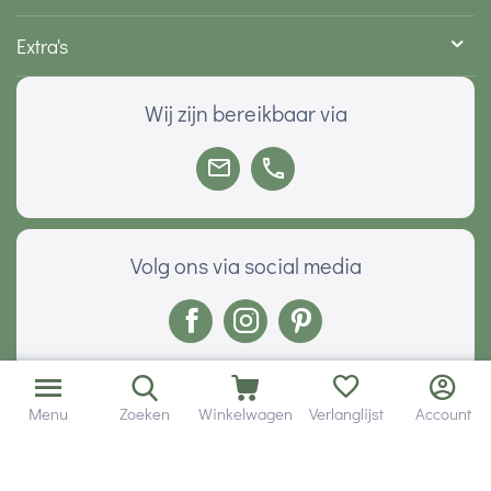
Extra's
Wij zijn bereikbaar via
Volg ons via social media
Onze klanten geven ons een
Menu
Zoeken
Winkelwagen
Verlanglijst
Account
Veilig betalen met