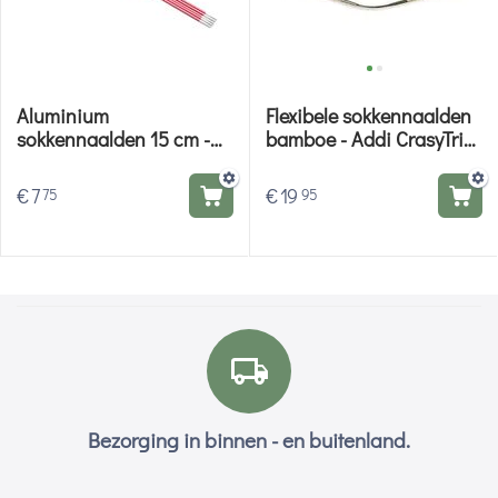
Aluminium
Flexibele sokkennaalden
sokkennaalden 15 cm -
bamboe - Addi CrasyTrio
Knitpro Zing
Bamboo
€
7
€
19
75
95
Bezorging in binnen - en buitenland.