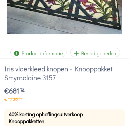
Product informatie
Benodigdheden
Iris vloerkleed knopen - Knooppakket
Smyrnalaine 3157
€
681
74
€
1.136
24
40% korting opheffingsuitverkoop
Knooppakketten