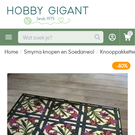
0
Home
/
Smyrna knopen en Soedanwol
/
Knooppakkette
40%
-