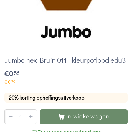
Jumbo hex Bruin 011 - kleurpotlood edu3
€
0
56
€
0
70
20% korting opheffingsuitverkoop
+
−
In winkelwagen