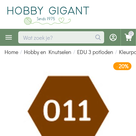
0
Home
/
Hobby en Knutselen
/
EDU 3 potloden
/
Kleurp
20%
-