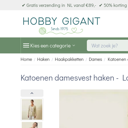
✔ Gratis verzending in NL vanaf €89,-
✔ 50% korting 
Kies een categorie
Home
Haken
Haakpakketten
Dames
Katoenen 
/
/
/
/
Katoenen damesvest haken - L