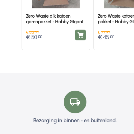
Zero Waste dik katoen
Zero Waste katoe
garenpakket - Hobby Gigant
pakket - Hobby G
€
85
€
77
55
95
€
50
€
45
00
00
Bezorging in binnen - en buitenland.