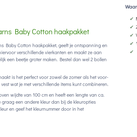
Waar
✔
✔
arns Baby Cotton haakpakket
✔
✔
s Baby Cotton haakpakket, geeft je ontspanning en
✔
 hiervoor verschillende vierkanten en maakt ze aan
lijk een beetje groter maken. Bestel dan wel 2 bollen
kt is het perfect voor zowel de zomer als het voor-
vest wat je met verschillende items kunt combineren.
ven wijdte van 100 cm en heeft een lengte van ca.
je graag een andere kleur dan bij de kleuropties
 kleur en geef het kleurnummer door in het