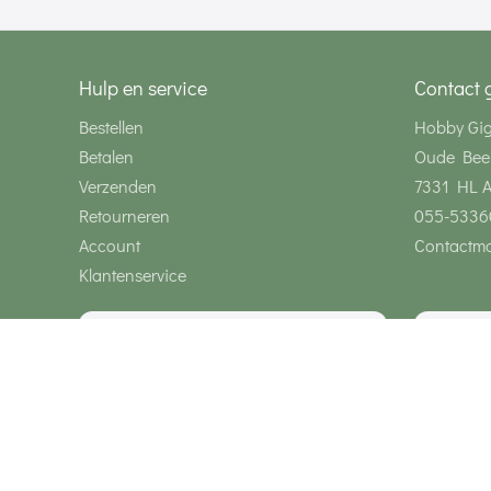
Hulp en service
Contact 
Bestellen
Hobby Gi
Betalen
Oude Bee
Verzenden
7331 HL 
Retourneren
055-5336
Account
Contactmo
Klantenservice
Wij zijn bereikbaar via