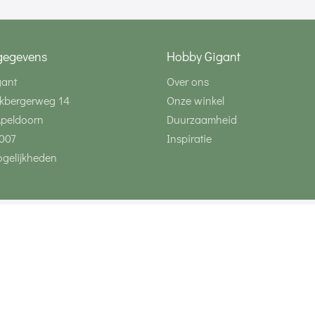
gegevens
Hobby Gigant
gant
Over ons
kbergerweg 14
Onze winkel
Apeldoorn
Duurzaamheid
007
Inspiratie
gelijkheden
Volg ons via social 