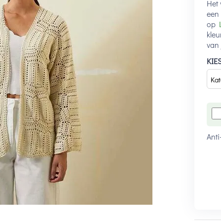
Het 
een 
op
kleu
van 
KIE
Anti