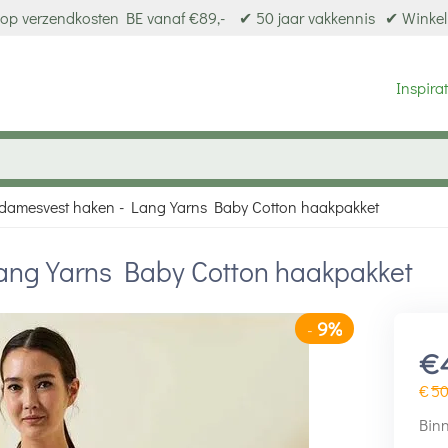
op verzendkosten BE vanaf €89,-
✔ 50 jaar vakkennis
✔ Winkel
Inspirat
damesvest haken - Lang Yarns Baby Cotton haakpakket
ang Yarns Baby Cotton haakpakket
9%
-
€
€
5
Binn