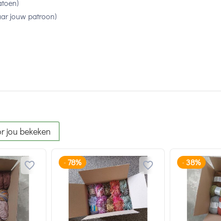
atoen)
aar jouw patroon)
r jou bekeken
78%
38%
-
-