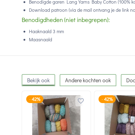
Benodigde garen Lang Yarns Baby Cotton (100% k
Download patroon (via de mail ontvang je de link n
Benodigdheden (niet inbegrepen):
Haaknaald 3 mm
Maasnaald
Bekijk ook
Andere kochten ook
Doo
42%
42%
-
-