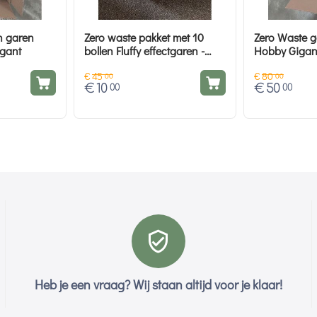
n garen
Zero waste pakket met 10
Zero Waste g
igant
bollen Fluffy effectgaren -
Hobby Gigan
Hobby Gigant
€
45
€
80
00
00
€
10
€
50
00
00
Heb je een vraag? Wij staan altijd voor je klaar!