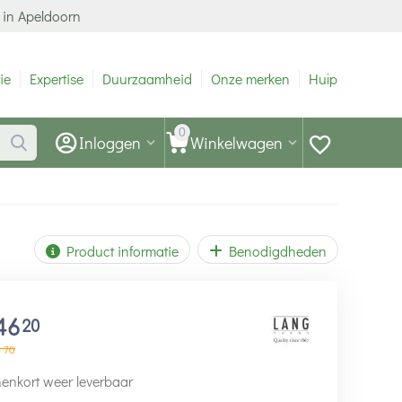
 in Apeldoorn
ie
Expertise
Duurzaamheid
Onze merken
Hulp
0
Inloggen
Winkelwagen
Product informatie
Benodigdheden
46
20
0
70
enkort weer leverbaar