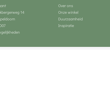
gant
Over ons
kbergerweg 14
Onze winkel
Apeldoorn
Duurzaamheid
007
Inspiratie
gelijkheden
Volg ons via social 