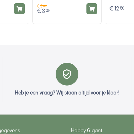
€
3
85
€
12
50
€
3
08
Heb je een vraag? Wij staan altijd voor je klaar!
gegevens
Hobby Gigant