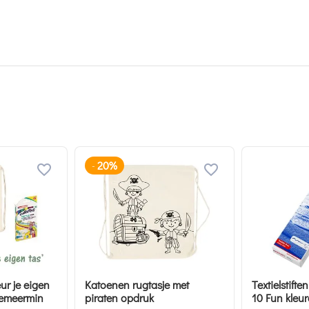
20%
-
ur je eigen
Katoenen rugtasje met
Textielstift
eemeermin
piraten opdruk
10 Fun kleu