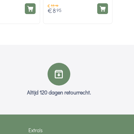
€
11
19
€
8
95
Altijd 120 dagen retourrecht.
Extra's