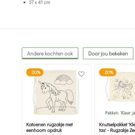
37 x 41 cm
Andere kochten ook
Door jou bekeken
20%
20%
-
-
Katoenen rugzakje met
Knutselpakket 'Kle
eenhoorn opdruk
tas' - Rugzakje Z