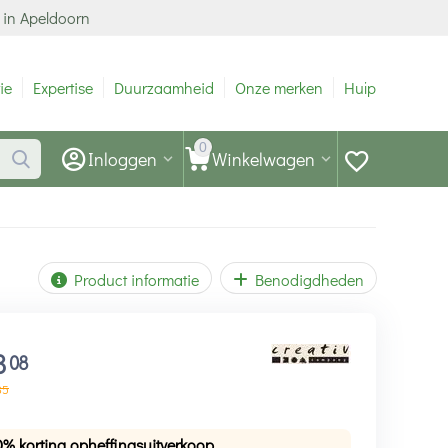
 in Apeldoorn
ie
Expertise
Duurzaamheid
Onze merken
Hulp
0
Inloggen
Winkelwagen
Product informatie
Benodigdheden
3
08
85
0% korting opheffingsuitverkoop