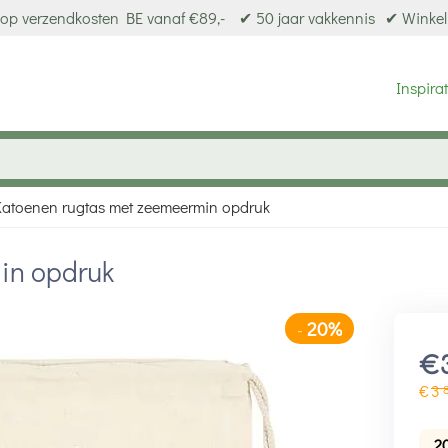
op verzendkosten BE vanaf €89,-
✔ 50 jaar vakkennis
✔ Winkel
Inspirat
Katoenen rugtas met zeemeermin opdruk
in opdruk
20%
-
€
€
3
2