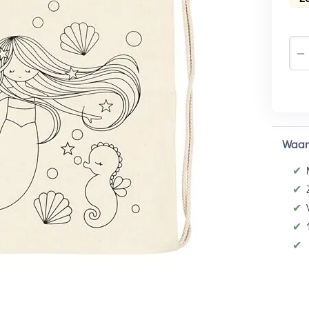
−
Waar
✔
✔
✔
✔
✔