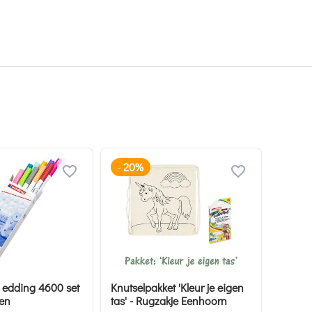
20%
-
en edding 4600 set
Knutselpakket 'Kleur je eigen
ren
tas' - Rugzakje Eenhoorn