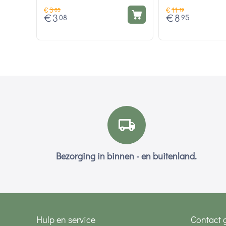
€
3
€
11
85
19
€
3
€
8
08
95
Bezorging in binnen - en buitenland.
Hulp en service
Contact 