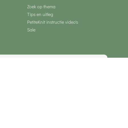
Zoek op thema
Tips en uitleg
PetiteKnit instructie video's
Sale
media
Veilig betalen met