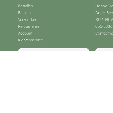
Bestellen
Hobby Gi
Betalen
Oude Bee
Verzenden
7331 HL 
Retourneren
055-5336
Account
Contactmo
Klantenservice
Wij zijn bereikbaar via
Onze klanten geven ons een