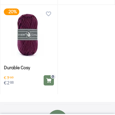
20%
-
Durable Cosy
€
3
60
€
2
88