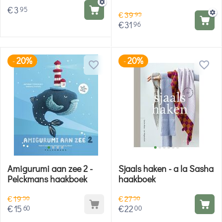
€
3
95
€
39
95
€
31
96
20%
20%
-
-
Amigurumi aan zee 2 -
Sjaals haken - a la Sasha
Pelckmans haakboek
haakboek
€
19
€
27
50
50
€
15
€
22
60
00