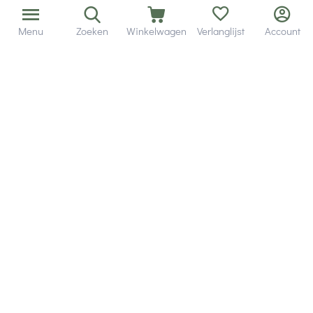
Menu
Zoeken
Winkelwagen
Verlanglijst
Account
Bezorging in binnen - en buitenland.
Heb je een vraag? Wij staan altijd voor je klaar!
Altijd 120 dagen retourrecht.