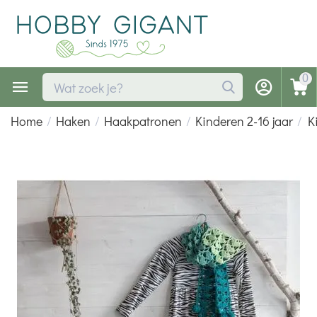
0
Home
/
Haken
/
Haakpatronen
/
Kinderen 2-16 jaar
/
K