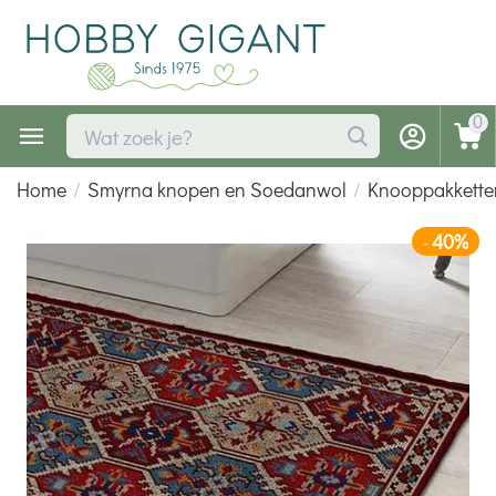
0
Home
/
Smyrna knopen en Soedanwol
/
Knooppakkette
40%
-