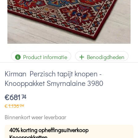
Product informatie
Benodigdheden
Kirman Perzisch tapijt knopen -
Knooppakket Smyrnalaine 3980
€
681
74
€
1.136
24
Binnenkort weer leverbaar
40% korting opheffingsuitverkoop
Knooppakketten