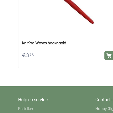
KnitPro Waves haaknaald
€
3
75
Hulp en service
Contact 
Bestellen
Hobby Gi