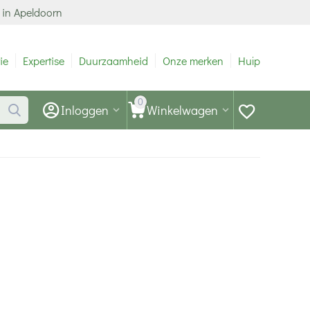
 in Apeldoorn
ie
Expertise
Duurzaamheid
Onze merken
Hulp
0
Inloggen
Winkelwagen