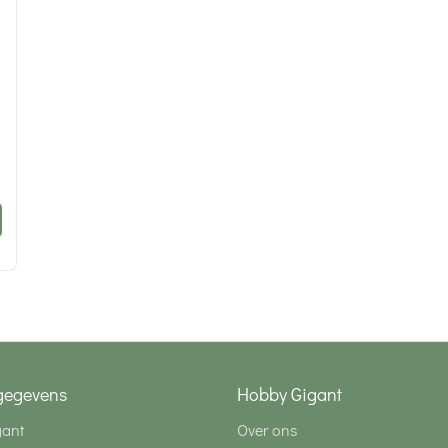
gegevens
Hobby Gigant
gant
Over ons