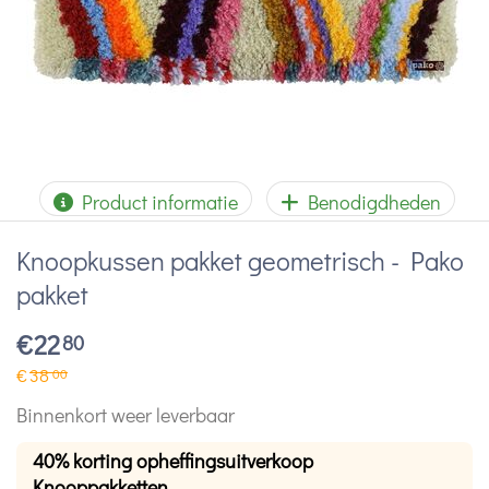
Product informatie
Benodigdheden
Knoopkussen pakket geometrisch - Pako
pakket
€
22
80
€
38
00
Binnenkort weer leverbaar
40% korting opheffingsuitverkoop
Knooppakketten