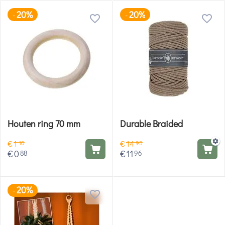
20%
20%
-
-
Houten ring 70 mm
Durable Braided
€
1
€
14
10
95
€
0
€
11
88
96
20%
-