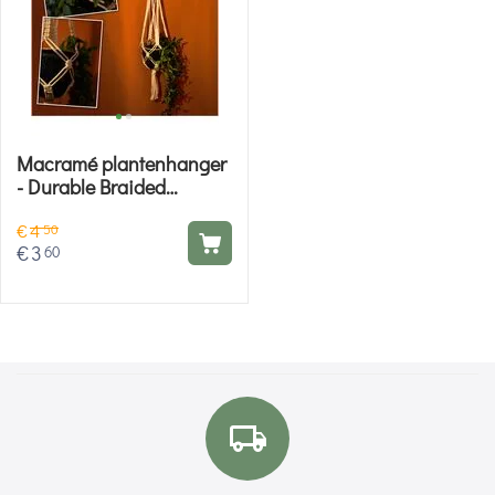
Macramé plantenhanger
- Durable Braided
macramé patroon
€
4
50
€
3
60