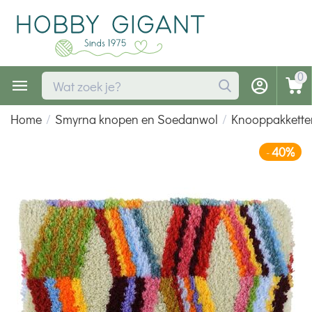
0
Home
/
Smyrna knopen en Soedanwol
/
Knooppakkette
40%
-