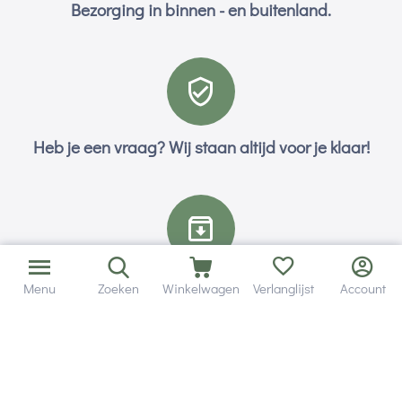
Bezorging in binnen - en buitenland.
Heb je een vraag? Wij staan altijd voor je klaar!
Altijd 120 dagen retourrecht.
Menu
Zoeken
Winkelwagen
Verlanglijst
Account
Hulp en service
Contact gegevens