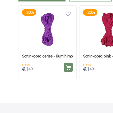
20%
20%
-
-
Satijnkoord cerise - Kumihimo
Satijnkoord pink
€
1
€
1
75
75
€
1
€
1
40
40