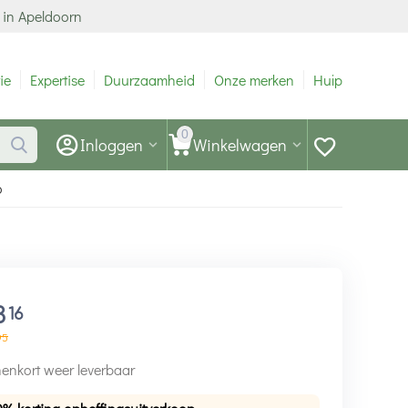
 in Apeldoorn
ie
Expertise
Duurzaamheid
Onze merken
Hulp
0
Inloggen
Winkelwagen
o
3
16
95
enkort weer leverbaar