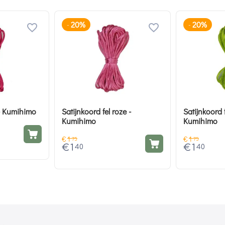
20%
20%
-
-
 - Kumihimo
Satijnkoord fel roze -
Satijnkoord 
Kumihimo
Kumihimo
€
1
€
1
75
75
€
1
€
1
40
40