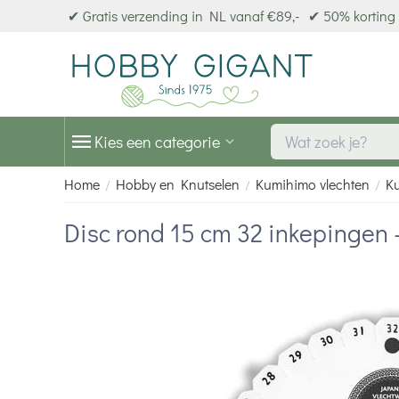
✔ Gratis verzending in NL vanaf €89,-
✔ 50% korting 
Kies een categorie
Home
Hobby en Knutselen
Kumihimo vlechten
K
/
/
/
Disc rond 15 cm 32 inkepingen