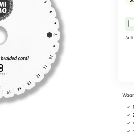
2
Anti
Waar
✔
✔
✔
✔