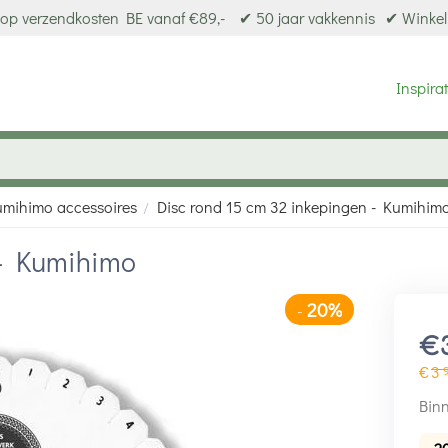
op verzendkosten BE vanaf €89,-
✔ 50 jaar vakkennis
✔ Winkel
Inspirat
umihimo accessoires
Disc rond 15 cm 32 inkepingen - Kumihim
/
 - Kumihimo
20%
-
€
€
3
Binn