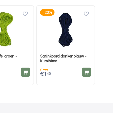
20%
-
fel groen -
Satijnkoord donker blauw -
Kumihimo
€
1
75
€
1
40