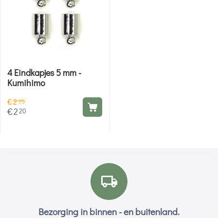
4 Eindkapjes 5 mm -
Kumihimo
€
2
75
€
2
20
Bezorging in binnen - en buitenland.