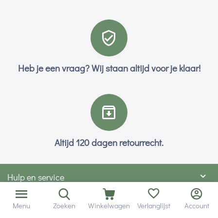
Heb je een vraag? Wij staan altijd voor je klaar!
Altijd 120 dagen retourrecht.
Hulp en service
Contact gegevens
Menu
Zoeken
Winkelwagen
Verlanglijst
Account