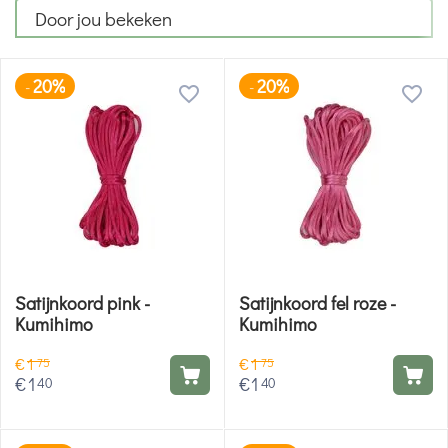
Door jou bekeken
20%
20%
-
-
Satijnkoord pink -
Satijnkoord fel roze -
Kumihimo
Kumihimo
€
1
€
1
75
75
€
1
€
1
40
40