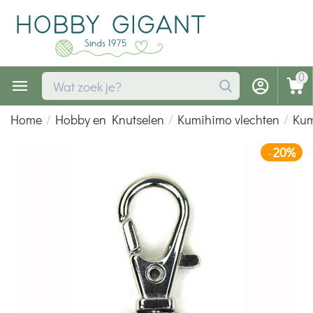
0
Home
/
Hobby en Knutselen
/
Kumihimo vlechten
/
Kum
20%
-