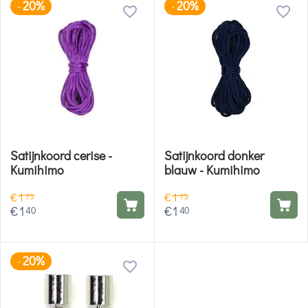
20%
20%
-
-
Satijnkoord cerise -
Satijnkoord donker
Kumihimo
blauw - Kumihimo
€
1
€
1
75
75
€
1
€
1
40
40
20%
-