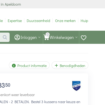
 in Apeldoorn
ie
Expertise
Duurzaamheid
Onze merken
Hulp
0
Inloggen
Winkelwagen
Product informatie
Benodigdheden
33
50
enkort weer leverbaar
ALEN - 2 BETALEN. Bestel 3 kussens naar keuze en