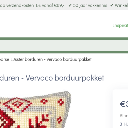
op verzendkosten BE vanaf €89,-
✔ 50 jaar vakkennis
✔ Winkel
Inspirat
orse IJsster borduren - Vervaco borduurpakket
duren - Vervaco borduurpakket
€
Binn
3 H