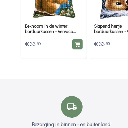
Eekhoorn in de winter
Slapend hertje
borduurkussen - Vervaco
borduurkussen - 
borduurpakket
borduurpakket
€
33
€
33
50
50
Bezorging in binnen - en buitenland.