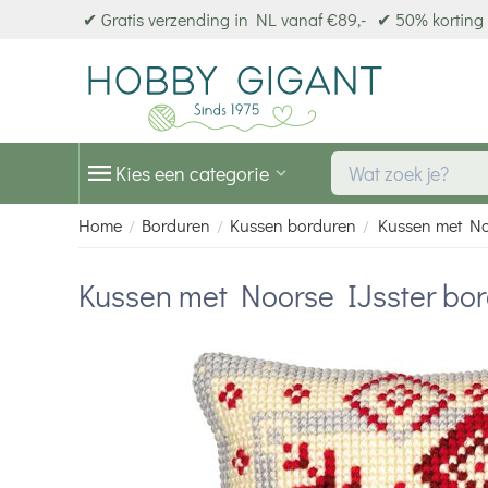
✔ Gratis verzending in NL vanaf €89,-
✔ 50% korting 
Kies een categorie
Home
Borduren
Kussen borduren
Kussen met No
/
/
/
Kussen met Noorse IJsster bor