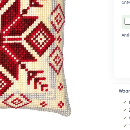
ontv
Anti
Waar
✔
✔
✔
✔