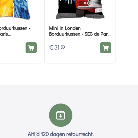
rduurkussen -
Mini in Londen
aris
Borduurkussen - SEG de Paris
ket
borduurpakket
€
31
50
Altijd 120 dagen retourrecht.