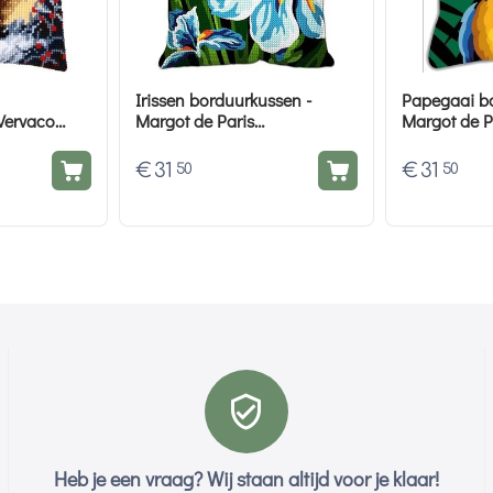
Irissen borduurkussen -
Papegaai bo
Vervaco
Margot de Paris
Margot de P
borduurpakket
borduurpak
€
31
€
31
50
50
Heb je een vraag? Wij staan altijd voor je klaar!