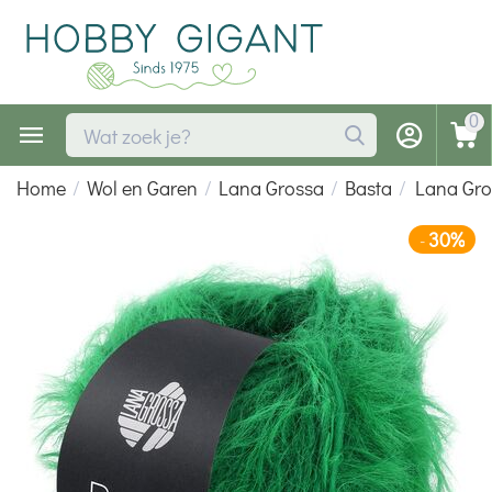
0
Home
/
Wol en Garen
/
Lana Grossa
/
Basta
/
Lana Gro
30%
-