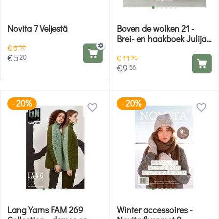
Novita 7 Veljestä
Boven de wolken 21 -
Brei- en haakboek Julijas
€
6
shop
50
€
5
20
€
11
95
€
9
56
20%
20%
-
-
Lang Yarns FAM 269
Winter accessoires -