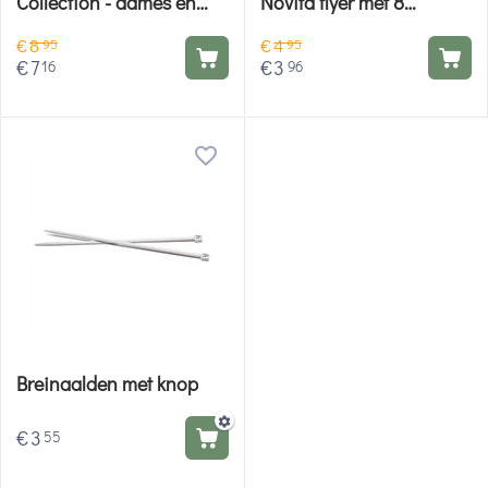
Collection - dames en
Novita flyer met 8
heren breiboek
breipatronen
€
8
€
4
95
95
€
7
€
3
16
96
Breinaalden met knop
€
3
55