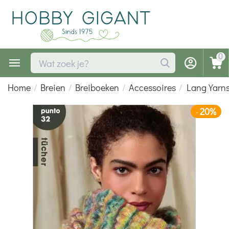
0
Home
/
Breien
/
Breiboeken
/
Accessoires
/
Lang Yarn
20%
-