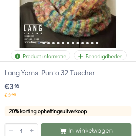
Product informatie
Benodigdheden
Lang Yarns Punto 32 Tuecher
€
3
16
€
3
95
20% korting opheffingsuitverkoop
+
−
In winkelwagen