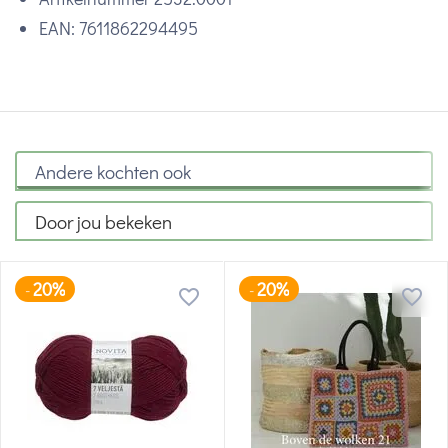
EAN: 7611862294495
Andere kochten ook
Door jou bekeken
20%
20%
-
-