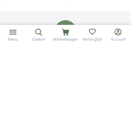
Menu
Zoeken
Winkelwagen
Verlanglijst
Account
Bezorging in binnen - en buitenland.
Heb je een vraag? Wij staan altijd voor je klaar!