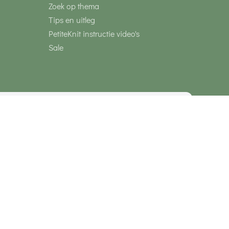
Zoek op thema
Tips en uitleg
PetiteKnit instructie video's
Sale
media
Veilig betalen met