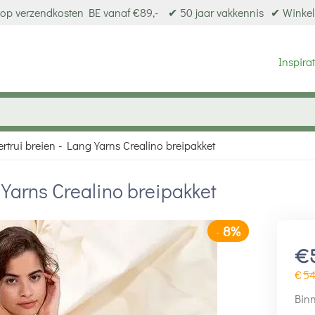
op verzendkosten BE vanaf €89,-
✔ 50 jaar vakkennis
✔ Winkel
Inspirat
rtrui breien - Lang Yarns Crealino breipakket
 Yarns Crealino breipakket
8%
-
€
€
5
Binn