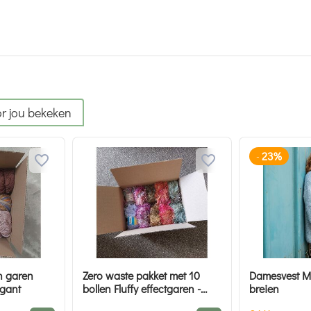
r jou bekeken
23%
-
n garen
Zero waste pakket met 10
Damesvest Mi
igant
bollen Fluffy effectgaren -
breien
Hobby Gigant