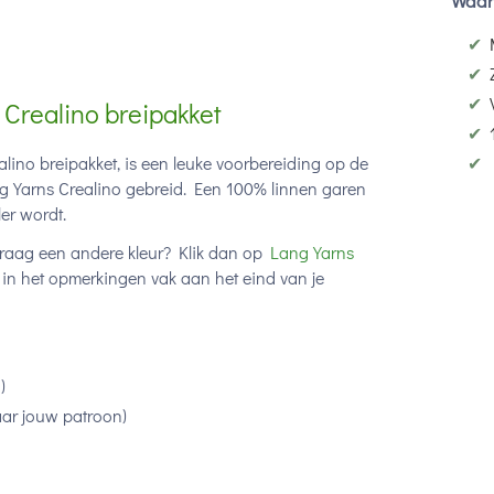
Waar
✔
✔
✔
 Crealino breipakket
✔
✔
alino breipakket, is een leuke voorbereiding op de
 Yarns Crealino gebreid. Een 100% linnen garen
er wordt.
e graag een andere kleur? Klik dan op
Lang Yarns
r in het opmerkingen vak aan het eind van je
)
aar jouw patroon)