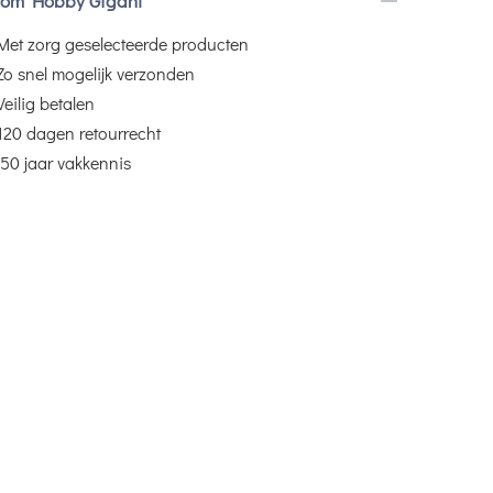
om Hobby Gigant
Met zorg geselecteerde producten
Zo snel mogelijk verzonden
Veilig betalen
120 dagen retourrecht
50 jaar vakkennis