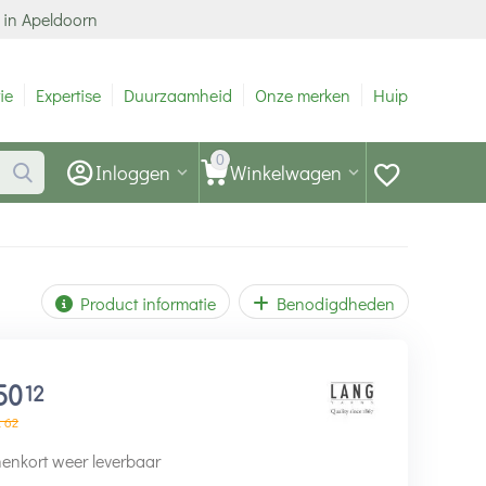
 in Apeldoorn
ie
Expertise
Duurzaamheid
Onze merken
Hulp
0
Inloggen
Winkelwagen
Product informatie
Benodigdheden
50
12
4
62
enkort weer leverbaar