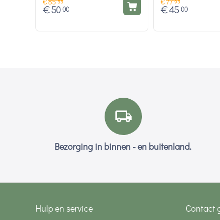
€
85
€
77
55
95
€
50
€
45
00
00
Bezorging in binnen - en buitenland.
Hulp en service
Contact 