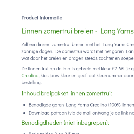
Product informatie
Linnen zomertrui breien - Lang Yarns
Zelf een linnen zomertrui breien met het Lang Yarns Cre
zonnige dagen. De damestrui wordt met het garen Lang
wat door het breien en dragen steeds zachter en soepel
De linnen trui op de foto is gebreid met kleur 62. Wil j
Crealino
, kies jouw kleur en geeft dat kleurnummer doo
bestelling.
Inhoud breipakket linnen zomertrui:
Benodigde garen Lang Yarns Crealino (100% linnen
Download patroon (via de mail ontvang je de link n
Benodigdheden (niet inbegrepen):
Breinaalden 3 en 3,5 mm