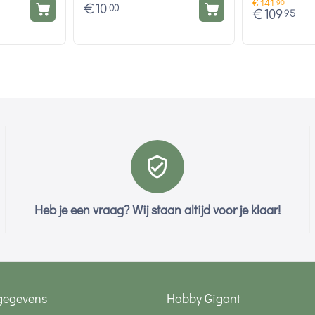
€
141
90
€
10
00
€
109
95
Heb je een vraag? Wij staan altijd voor je klaar!
gegevens
Hobby Gigant