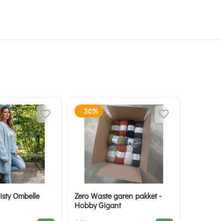
36%
-
sty Ombelle
Zero Waste garen pakket -
Hobby Gigant