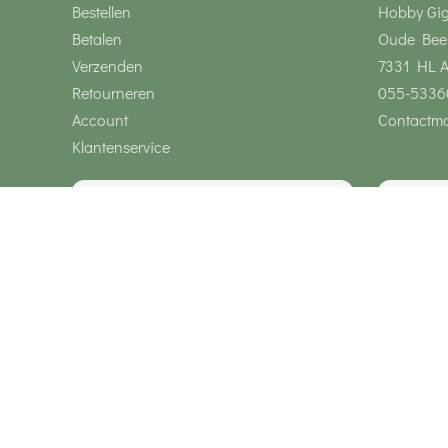
Bestellen
Hobby Gi
Betalen
Oude Bee
Verzenden
7331 HL 
Retourneren
055-5336
Account
Contactmo
Klantenservice
Wij zijn bereikbaar via
Onze klanten geven ons een