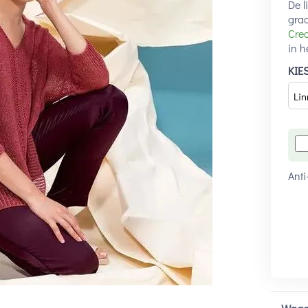
De l
gra
Crea
in h
KIE
Anti