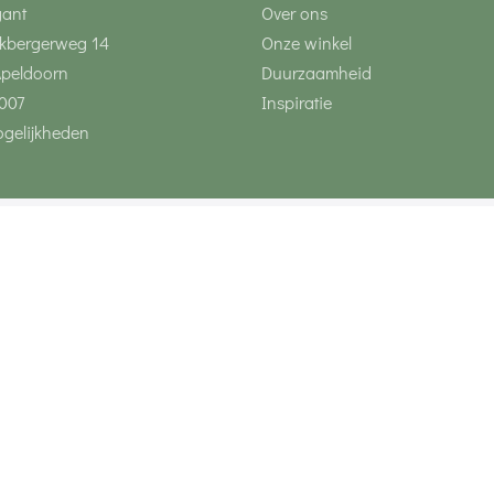
gant
Over ons
kbergerweg 14
Onze winkel
Apeldoorn
Duurzaamheid
007
Inspiratie
gelijkheden
Volg ons via social 