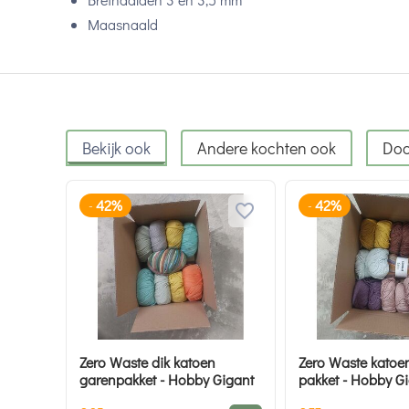
Maasnaald
Bekijk ook
Andere kochten ook
Doo
42%
42%
-
-
Zero Waste dik katoen
Zero Waste katoe
garenpakket - Hobby Gigant
pakket - Hobby G