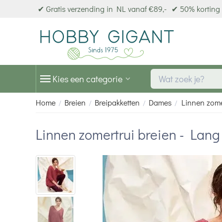
✔ Gratis verzending in NL vanaf €89,-
✔ 50% korting 
Kies een categorie
Home
Breien
Breipakketten
Dames
Linnen zome
/
/
/
/
Linnen zomertrui breien - Lang