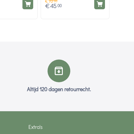
€
70
00
€
45
00
Altijd 120 dagen retourrecht.
Extra's