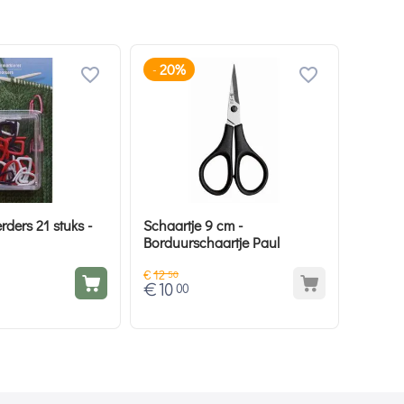
20%
-
ders 21 stuks -
Schaartje 9 cm -
Borduurschaartje Paul
€
12
50
€
10
00