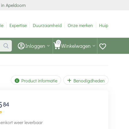
 in Apeldoorn
ie
Expertise
Duurzaamheid
Onze merken
Hulp
0
Inloggen
Winkelwagen
Product informatie
Benodigdheden
5
84
0
enkort weer leverbaar