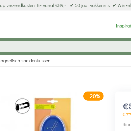
op verzendkosten BE vanaf €89,-
✔ 50 jaar vakkennis
✔ Winkel
Inspirat
agnetisch speldenkussen
20%
-
€
€
7
3
Binn