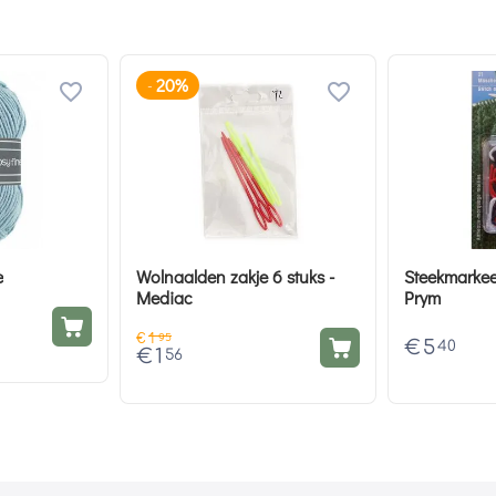
20%
-
e
Wolnaalden zakje 6 stuks -
Steekmarkeer
Mediac
Prym
€
1
95
€
5
40
€
1
56