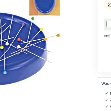
2
Anti
Waar
✔
✔
✔