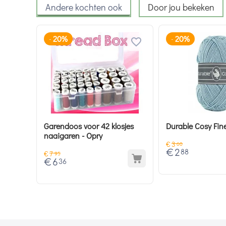
Andere kochten ook
Door jou bekeken
20%
20%
-
-
Garendoos voor 42 klosjes
Durable Cosy Fin
naaigaren - Opry
€
3
60
€
2
88
€
7
95
€
6
36