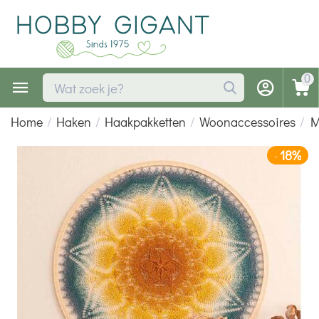
0
Home
/
Haken
/
Haakpakketten
/
Woonaccessoires
/
M
18%
-