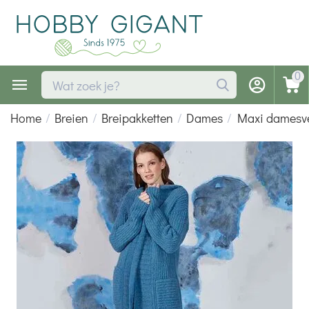
0
Home
/
Breien
/
Breipakketten
/
Dames
/
Maxi damesve