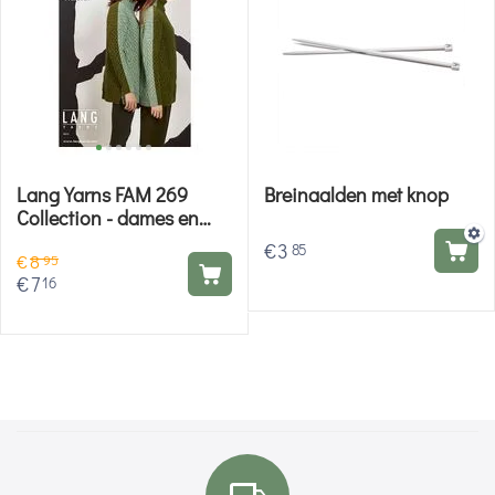
Lang Yarns FAM 269
Breinaalden met knop
Collection - dames en
heren breiboek
€
3
85
€
8
95
€
7
16