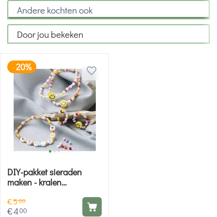
Andere kochten ook
Door jou bekeken
20%
-
DIY-pakket sieraden
maken - kralen
armbandjes
€
5
00
€
4
00