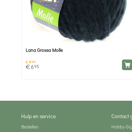
Lana Grossa Molle
€
9
95
€
6
95
Hulp en service
Contact 
Bestellen
Hobby Gi