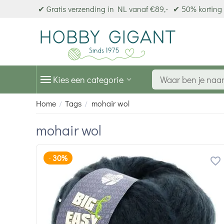
✔ Gratis verzending in NL vanaf €89,-
✔ 50% korting 
Kies een categorie
Home
Tags
mohair wol
/
/
mohair wol
30%
-