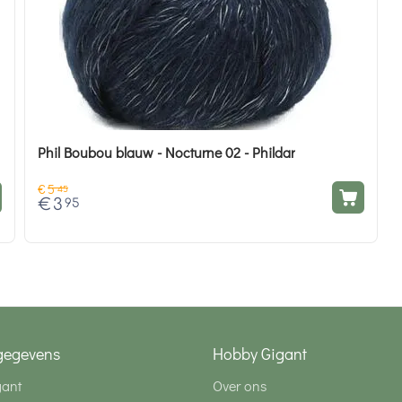
Phil Boubou blauw - Nocturne 02 - Phildar
€
5
45
€
3
95
gegevens
Hobby Gigant
gant
Over ons