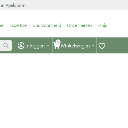
 in Apeldoorn
ie
Expertise
Duurzaamheid
Onze merken
Hulp
0
Inloggen
Winkelwagen