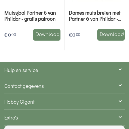
Mutssjaal Partner 6 van
Dames muts breien met
Phildar - gratis patroon
Partner 6 van Phildar -
gratis patroon
€
0
€
0
00
00
Download
Download
Hulp en service
Contact gegevens
Hobby Gigant
Extra's