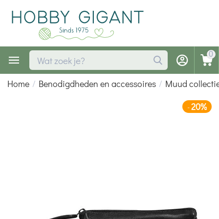
0
Home
/
Benodigdheden en accessoires
/
Muud collecti
20%
-