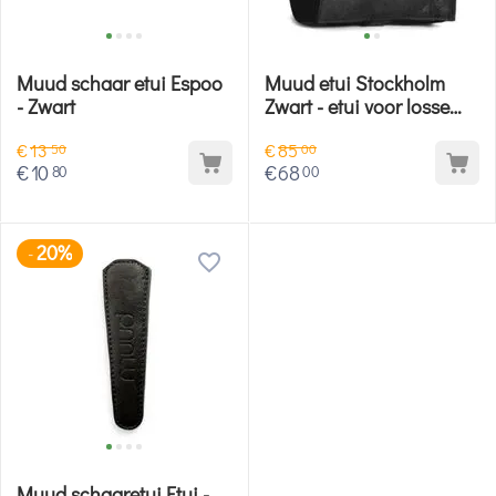
Muud schaar etui Espoo
Muud etui Stockholm
- Zwart
Zwart - etui voor losse
breipunten
€
13
€
85
50
00
€
10
€
68
80
00
20%
-
Muud schaaretui Etui -