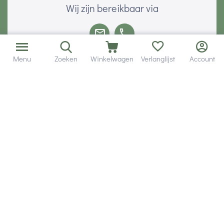
Wij zijn bereikbaar via
Menu
Zoeken
Winkelwagen
Verlanglijst
Account
Volg ons via social media
Onze klanten geven ons een
Veilig betalen met
© 2001 - 2026 Hobby Gigant.