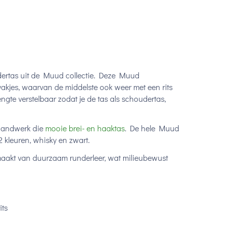
ertas uit de Muud collectie. Deze Muud
 vakjes, waarvan de middelste ook weer met een rits
ngte verstelbaar zodat je de tas als schoudertas,
 handwerk die
mooie brei- en haaktas
. De hele Muud
n 2 kleuren, whisky en zwart.
aakt van duurzaam runderleer, wat milieubewust
its