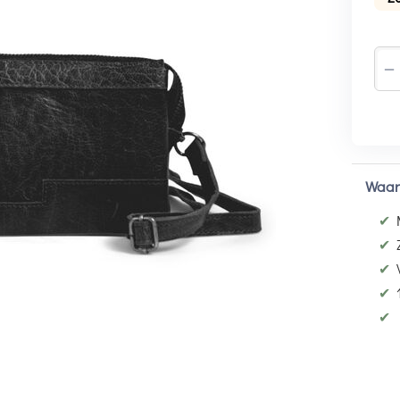
−
Waar
✔
✔
✔
✔
✔