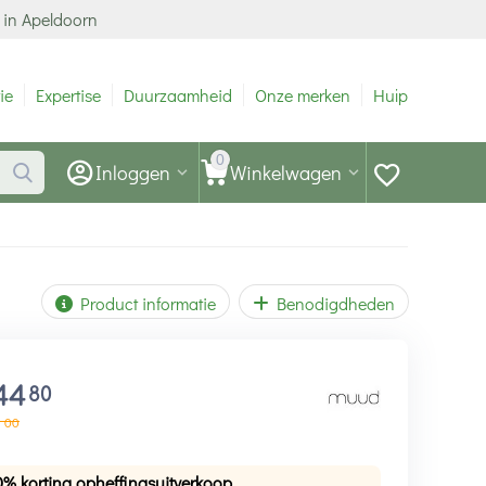
 in Apeldoorn
ie
Expertise
Duurzaamheid
Onze merken
Hulp
0
Inloggen
Winkelwagen
Product informatie
Benodigdheden
44
80
6
00
0% korting opheffingsuitverkoop