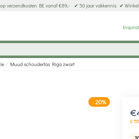
op verzendkosten BE vanaf €89,-
✔ 50 jaar vakkennis
✔ Winkel
Inspirat
ie
Muud schoudertas Riga zwart
/
20%
-
€
€
5
2