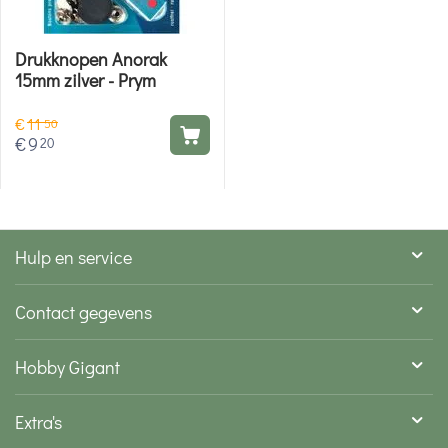
Drukknopen Anorak
15mm zilver - Prym
€
11
50
€
9
20
Hulp en service
Contact gegevens
Hobby Gigant
Extra's