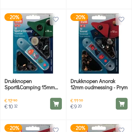
20%
20%
-
-
Drukknopen
Drukknopen Anorak
Sport&Camping 15mm
12mm oudmessing - Prym
brons - Prym
€
12
€
11
90
50
€
10
€
9
32
20
20%
20%
-
-