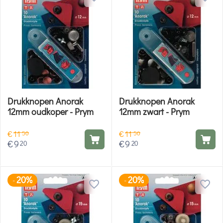
Drukknopen Anorak
Drukknopen Anorak
12mm oudkoper - Prym
12mm zwart - Prym
€
11
€
11
50
50
€
9
€
9
20
20
20%
20%
-
-