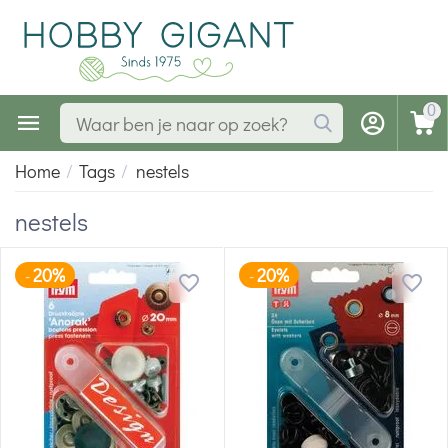
0
Home
/
Tags
/
nestels
nestels
20%
20%
-
-