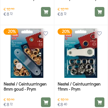
€
10
€
10
90
90
€
8
€
8
72
72
20%
20%
-
-
Nestel / Ceintuurringen
Nestel / Ceintuurringen
8mm goud - Prym
11mm - Prym
€
10
€
10
90
50
€
8
€
8
72
40