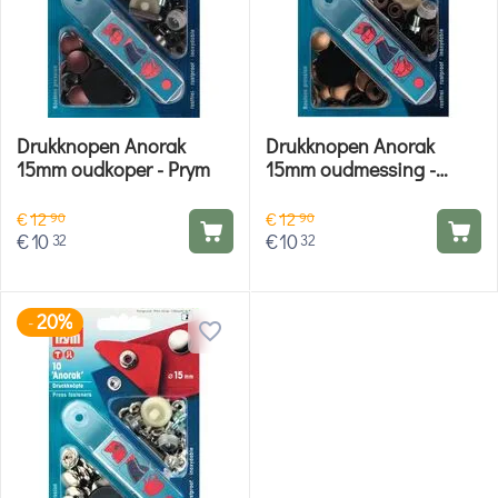
Drukknopen Anorak
Drukknopen Anorak
15mm oudkoper - Prym
15mm oudmessing -
Prym
€
12
€
12
90
90
€
10
€
10
32
32
20%
-