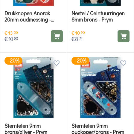
Drukknopen Anorak
Nestel / Ceintuurringen
20mm oudmessing -
8mm brons - Prym
Prym
€
13
€
10
50
90
€
10
€
8
80
72
20%
20%
-
-
Siernieten 9mm
Siernieten 9mm
brons/zilver - Prym
oudkoper/brons - Prym