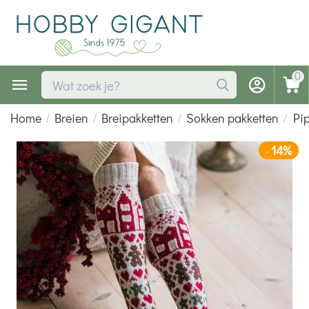
0
Home
/
Breien
/
Breipakketten
/
Sokken pakketten
/
Pi
14%
-