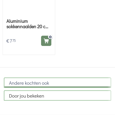
Aluminium
sokkennaalden 20 cm
- Knitpro Zing
€
7
75
Andere kochten ook
Door jou bekeken