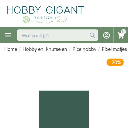
0
Home
/
Hobby en Knutselen
/
Pixelhobby
/
Pixel matjes
20%
-