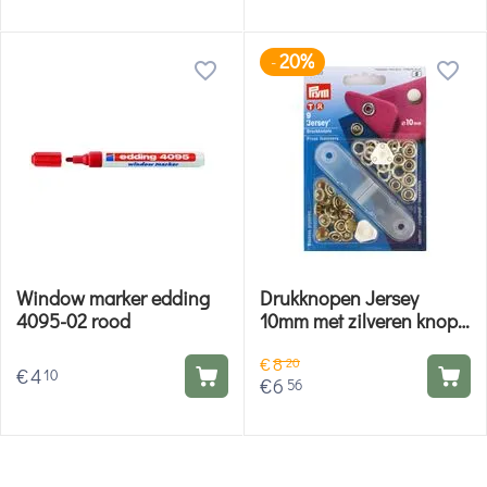
20%
-
Window marker edding
Drukknopen Jersey
4095-02 rood
10mm met zilveren knop -
Prym
€
8
20
€
4
10
€
6
56