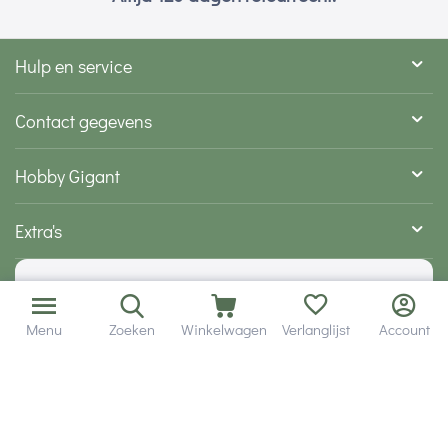
Hulp en service
Contact gegevens
Hobby Gigant
Extra's
Wij zijn bereikbaar via
Menu
Zoeken
Winkelwagen
Verlanglijst
Account
Volg ons via social media