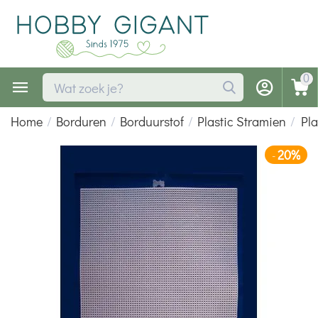
0
Home
/
Borduren
/
Borduurstof
/
Plastic Stramien
/
Pla
20%
-