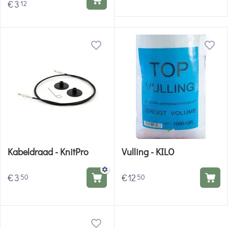
€
3
12
Kabeldraad - KnitPro
Vulling - KILO
€
3
€
12
50
50