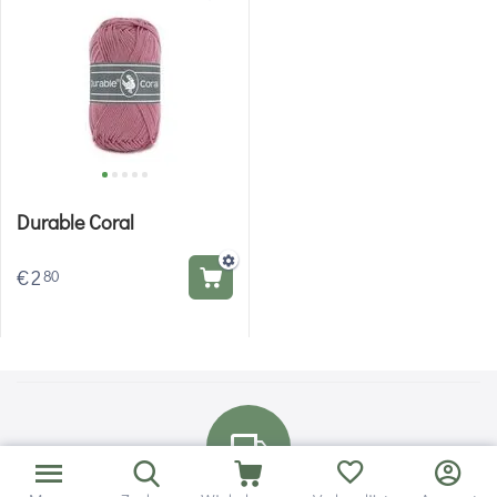
Durable Coral
€
2
80