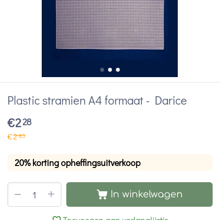
Plastic stramien A4 formaat - Darice
€
2
28
€
2
85
20% korting opheffingsuitverkoop
+
−
In winkelwagen