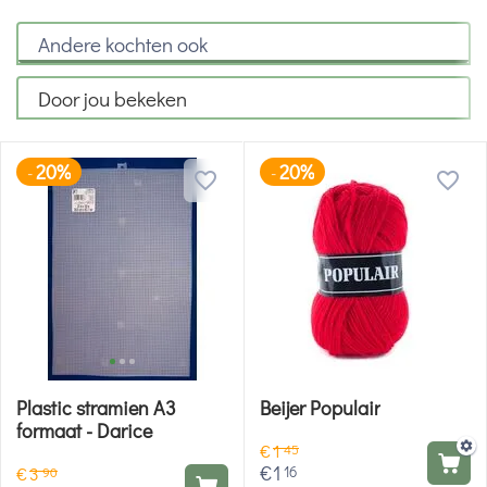
Andere kochten ook
Door jou bekeken
20%
20%
-
-
Plastic stramien A3
Beijer Populair
formaat - Darice
€
1
45
€
1
16
€
3
90