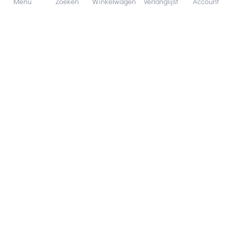
Menu
Zoeken
Winkelwagen
Verlanglijst
Account
Bezorging in binnen - en buitenland.
Heb je een vraag? Wij staan altijd voor je klaar!
Altijd 120 dagen retourrecht.
Hulp en service