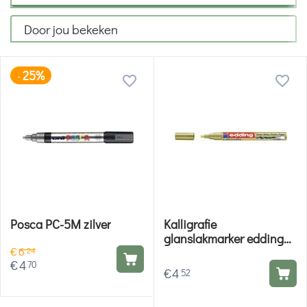
Door jou bekeken
25%
-
Posca PC-5M zilver
Kalligrafie
glanslakmarker edding
€
6
753 - 053 goud edding
24
€
4
70
€
4
52