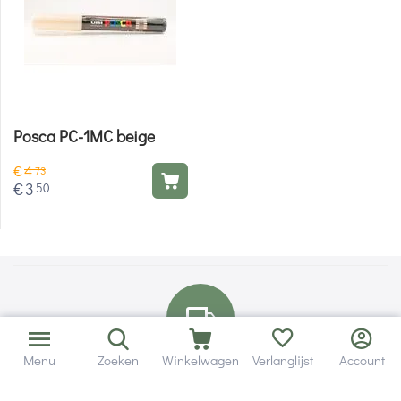
Posca PC-1MC beige
€
4
73
€
3
50
Menu
Zoeken
Winkelwagen
Verlanglijst
Account
Bezorging in binnen - en buitenland.