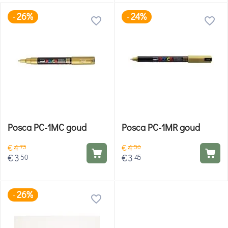
26%
24%
-
-
Posca PC-1MC goud
Posca PC-1MR goud
€
4
€
4
73
56
€
3
€
3
50
45
26%
-