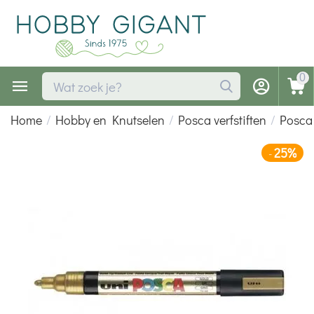
0
Home
/
Hobby en Knutselen
/
Posca verfstiften
/
Posca
25%
-