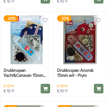
€
10
€
10
32
32
20%
20%
-
-
Drukknopen
Drukknopen Anorak
Yacht&Caravan 15mm
15mm wit - Prym
zilver - Prym
€
12
€
12
90
90
€
10
€
10
32
32