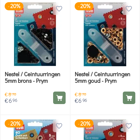
20%
20%
-
-
Nestel / Ceintuurringen
Nestel / Ceintuurringen
5mm brons - Prym
5mm goud - Prym
€
8
€
8
70
70
€
6
€
6
96
96
20%
20%
-
-