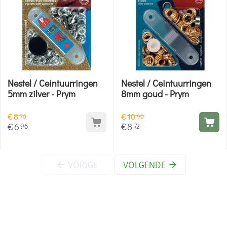
Nestel / Ceintuurringen
Nestel / Ceintuurringen
5mm zilver - Prym
8mm goud - Prym
€
8
€
10
70
90
€
6
€
8
96
72
VORIGE
VOLGENDE