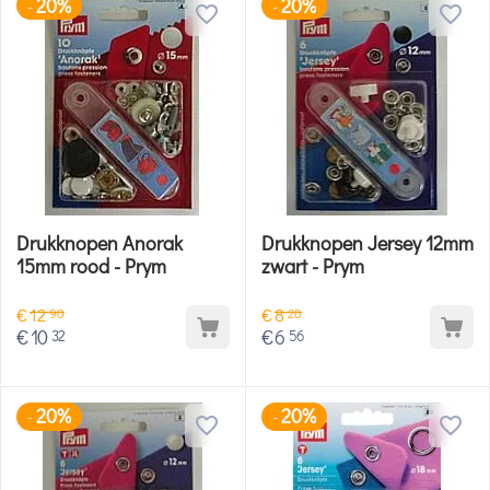
20%
20%
-
-
Drukknopen Anorak
Drukknopen Jersey 12mm
15mm rood - Prym
zwart - Prym
€
12
€
8
90
20
€
10
€
6
32
56
20%
20%
-
-