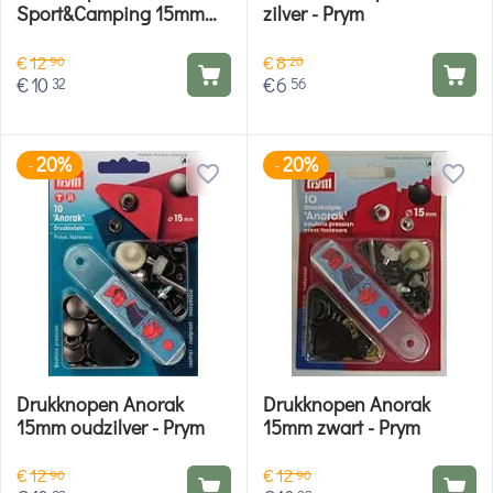
Sport&Camping 15mm
zilver - Prym
brons - Prym
€
12
€
8
90
20
€
10
€
6
32
56
20%
20%
-
-
Drukknopen Anorak
Drukknopen Anorak
15mm oudzilver - Prym
15mm zwart - Prym
€
12
€
12
90
90