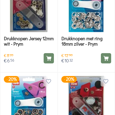
Drukknopen Jersey 12mm
Drukknopen met ring
wit - Prym
18mm zilver - Prym
€
8
€
12
20
90
€
6
€
10
56
32
20%
20%
-
-