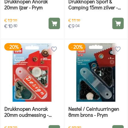
Drukknopen Anorak
Drukknopen Sport &
20mm ijzer - Prym
Camping 15mm zilver -
Prym
€
13
€
11
50
30
€
10
€
9
80
04
20%
20%
-
-
Drukknopen Anorak
Nestel / Ceintuurringen
20mm oudmessing -
8mm brons - Prym
Prym
€
13
€
10
50
90