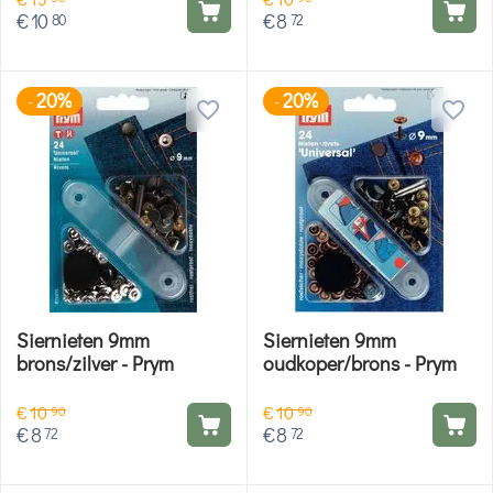
€
10
€
8
80
72
20%
20%
-
-
Siernieten 9mm
Siernieten 9mm
brons/zilver - Prym
oudkoper/brons - Prym
€
10
€
10
90
90
€
8
€
8
72
72