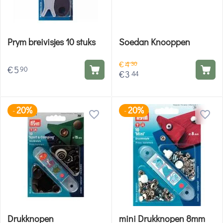
Prym breivisjes 10 stuks
Soedan Knooppen
€
4
30
€
5
90
€
3
44
20%
20%
-
-
Drukknopen
mini Drukknopen 8mm