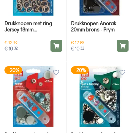
Drukknopen met ring
Drukknopen Anorak
Jersey 18mm
20mm brons - Prym
oudmessing - Prym
€
12
€
12
90
90
€
10
€
10
32
32
20%
20%
-
-